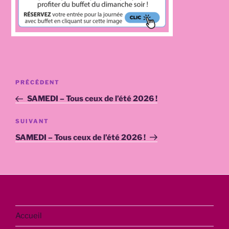
Navigation
Article
PRÉCÉDENT
de
précédent
SAMEDI – Tous ceux de l’été 2026 !
l’article
Article
SUIVANT
suivant
SAMEDI – Tous ceux de l’été 2026 !
Accueil