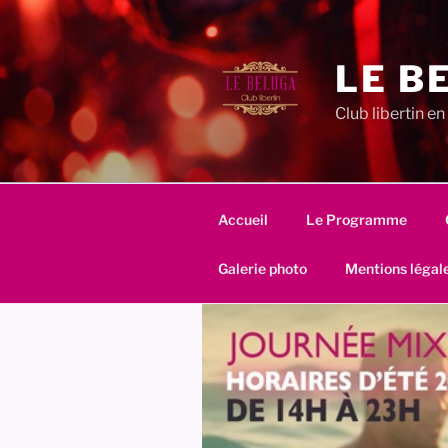
Aller
au
contenu
LE B
principal
Club libertin 
Accueil
Le Programme
Galerie photo
Mentions légal