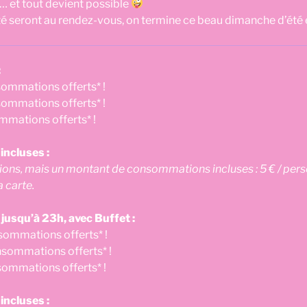
… et tout devient possible
té seront au rendez-vous, on termine ce beau dimanche d’été
:
sommations offerts* !
ommations offerts* !
mmations offerts* !
ncluses :
s, mais un montant de consommations incluses : 5 € / person
 carte.
 jusqu’à 23h, avec Buffet :
sommations offerts* !
sommations offerts* !
sommations offerts* !
ncluses :