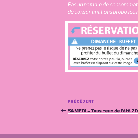
Pas un nombre de consommation
de consommations proposées à
Navigation
Article
PRÉCÉDENT
de
précédent
SAMEDI – Tous ceux de l’été 20
l’article