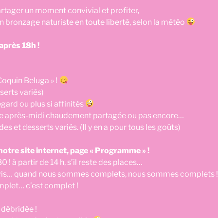
rtager un moment convivial et profiter,
un bronzage naturiste en toute liberté, selon la météo
après 18h !
Coquin Beluga » !
serts variés)
gard ou plus si affinités
e après-midi chaudement partagée ou pas encore…
es et desserts variés. (Il y en a pour tous les goûts)
notre site internet, page « Programme » !
 ! à partir de 14 h, s’il reste des places…
ervis… quand nous sommes complets, nous sommes complets !
omplet… c’est complet !
 débridée !