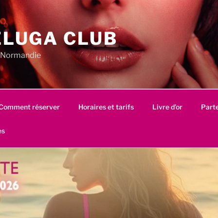
ELUGA CLUB
en Normandie
Comment réserver
Horaires et tarifs
Livre d’or
Part
es