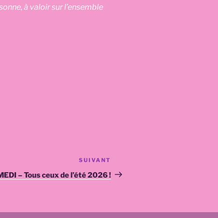
nne, à valoir sur l’ensemble
SUIVANT
Article
suivant
EDI – Tous ceux de l’été 2026 !