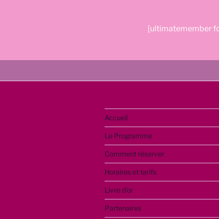
[ultimatemember f
Accueil
Le Programme
Comment réserver
Horaires et tarifs
Livre d’or
Partenaires