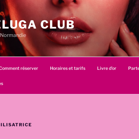
ELUGA CLUB
en Normandie
Comment réserver
Horaires et tarifs
Livre d’or
Part
es
ILISATRICE