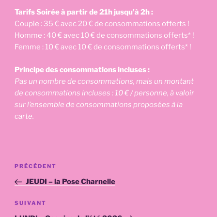
Tarifs Soirée à partir de 21h jusqu’à 2h :
Couple : 35 € avec 20 € de consommations offerts !
Homme : 40 € avec 10 € de consommations offerts* !
Femme : 10 € avec 10 € de consommations offerts* !
Principe des consommations incluses :
Pas un nombre de consommations, mais un montant
de consommations incluses : 10 € / personne, à valoir
sur l’ensemble de consommations proposées à la
carte.
Navigation
Article
PRÉCÉDENT
de
précédent
JEUDI – la Pose Charnelle
l’article
Article
SUIVANT
suivant