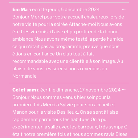
d’or
Ouvri
...
Em Ma
a écrit le
jeudi, 5 décembre 2024
cette
boîte
Bonjour Merci pour votre accueil chaleureux lors de
méta.
notre visite pour la soirée Attache-moi Nous avons
été très vite mis à l’aise et pu profiter de la bonne
ambiance Nous avons même testé la partie humide
ce qui n’était pas au programme, preuve que nous
étions en confiance Un club tout à fait
recommandable avec une clientèle à son image. Au
plaisir de vous revisiter si nous revenons en
Normandie
Ouvri
...
Cel et sam
a écrit le
dimanche, 17 novembre 2024
cette
boîte
Bonjour Nous sommes venus hier soir pour la
méta.
première fois Merci a Sylvie pour son accueil et
Manon pour la visite Des lieux.. On se sent à l’aise
rapidement parmi tous les habitués On a pu
expérimenter la salle avec les barreaux, très sympa C
était notre première fois et nous sommes ravis Bises