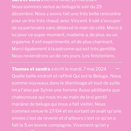
cette
boîte
Nous sommes venus au beluga le soir du 29
méta.
décembre. Nous y avons fait une très belle rencontre
pour un trio très chaud, avec Vincent. Il sait s'occuper
de sa partenaire sans délaissé le mari de côté. Merci à
lui pour ce super moment, madame a, de plus, eu un
orgasme. Il est expérimenté, et de plus charmant.
Merci également à la patronne qui est très gentille.
Nous reviendrons un de ces jours. Les finisteriens.
Ouvri
...
Thomas et sandra
a écrit le
mardi, 7 mai 2024
cette
boîte
Quelle belle endroit et raffiné Qui est le Beluga , Nous
méta.
somme nouveaux dans le libertinage et tout de suite
mi a l'aise par Sylvie une femme Aussi pétillante que
chaleureuse qui nous mi au main de la si gentil
maraine de beluga qui nous a fait visiter. Nous
sommes venue le 27/04 et en sortant on avait qu'une
envies c'est de revenir et d'ailleurs c'est ce qu'on a
fait le 5 en bonne compagnie. Vivement qu'on y