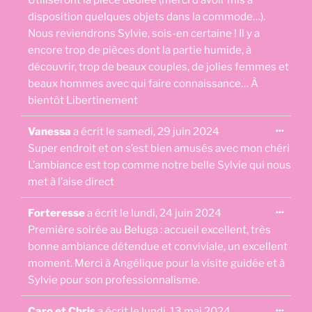
disposition quelques objets dans la commode…).
Nous reviendrons Sylvie, sois-en certaine ! Il y a
encore trop de pièces dont la partie humide, à
découvrir, trop de beaux couples, de jolies femmes et
beaux hommes avec qui faire connaissance… À
bientôt Libertinement
Ouvri
...
Vanessa
a écrit le
samedi, 29 juin 2024
cette
boîte
Super endroit et on s’est bien amusés avec mon chéri
méta.
L’ambiance est top comme notre belle Sylvie qui nous
met à l’aise direct
Ouvri
...
Forteresse
a écrit le
lundi, 24 juin 2024
cette
boîte
Première soirée au Beluga : accueil excellent, très
méta.
bonne ambiance détendue et conviviale, un excellent
moment. Merci à Angélique pour la visite guidée et à
Sylvie pour son professionnalisme.
Ouvri
...
Caro et Chris
a écrit le
lundi, 13 mai 2024