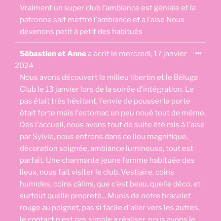
boîte
Vraiment un super club l’ambiance est géniale et la
méta.
patronne sait mettre l’ambiance et a l’aise Nous
devenons petit à petit des habitués
Ouvri
...
Sébastien et Anne
a écrit le
mercredi, 17 janvier
cette
boîte
2024
méta.
Nous avons découvert le milieu libertin et le Béluga
Club le 13 janvier lors de la soirée d'intégration. Le
pas était très hésitant, l'envie de pousser la porte
était forte mais l'estomac un peu noué tout de même.
Dès l'accueil, nous avons tout de suite été mis à l'aise
par Sylvie, nous entrons dans ce lieu magnifique,
décoration soignée, ambiance lumineuse, tout est
parfait. Une charmante jeune femme habituée des
lieux, nous fait visiter le club. Vestiaire, coins
humides, coins câlins, que c'est beau, quelle déco, et
surtout quelle propreté... Munis de notre bracelet
rouge au poignet, pas si facile d'aller vers les autres,
le contact n'est pas simple a réaliser, nous avons le