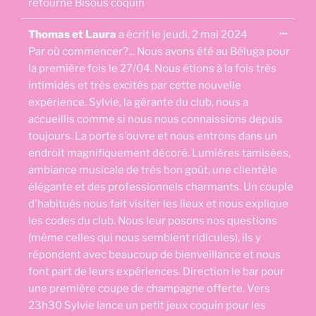
retourne Bisous coquin
Ouvri
...
Thomas et Laura
a écrit le
jeudi, 2 mai 2024
cette
boîte
Par où commencer?... Nous avons été au Béluga pour
méta.
la première fois le 27/04. Nous étions à la fois très
intimidés et très excités par cette nouvelle
expérience. Sylvie, la gérante du club, nous a
accueillis comme si nous nous connaissions depuis
toujours. La porte s'ouvre et nous entrons dans un
endroit magnifiquement décoré. Lumières tamisées,
ambiance musicale de très bon goût, une clientèle
élégante et des professionnels charmants. Un couple
d'habitués nous fait visiter les lieux et nous explique
les codes du club. Nous leur posons nos questions
(même celles qui nous semblent ridicules), ils y
répondent avec beaucoup de bienveillance et nous
font part de leurs expériences. Direction le bar pour
une première coupe de champagne offerte. Vers
23h30 Sylvie lance un petit jeux coquin pour les