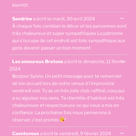
bientôt.
Ouvri
...
Sandrine
a écrit le
mardi, 30 avril 2024
cette
boîte
À chaque fois combien le décor et les personnes sont
méta.
très chaleureux et super sympathiques La patronne
qui s'occupe de cet endroit est très sympathique aux
gens devenir passer un bon moment
Ouvri
...
Les amoureux Bretons
a écrit le
dimanche, 11 février
cette
boîte
2024
méta.
Bonjour Sylvie, Un petit message pour te remercier
de ton accueil lors de notre venue à l'improviste
vendredi soir. Tu as un très jolie club, raffiné, cosy,qui
a su aiguiser nos sens. Ta clientèle d'habitué est très
chaleureuse et respectueuse ce qui nous a mis en
confiance. La prochaine fois nous penserons à
réserver, c'est promis
!
Ouvri
...
Caentuveux
a écrit le
vendredi, 9 février 2024
cette