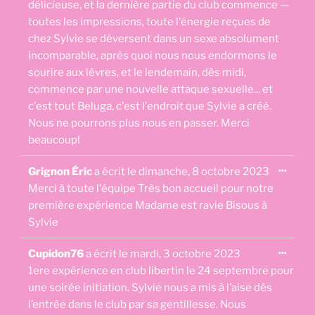
délicieuse, et la dernière partie du club commence —
toutes les impressions, toute l'énergie reçues de
chez Sylvie se déversent dans un sexe absolument
incomparable, après quoi nous nous endormons le
sourire aux lèvres, et le lendemain, dès midi,
commence par une nouvelle attaque sexuelle... et
c'est tout Beluga, c'est l'endroit que Sylvie a créé.
Nous ne pourrons plus nous en passer. Merci
beaucoup!
Ouvri
...
Grignon Éric
a écrit le
dimanche, 8 octobre 2023
cette
boîte
Merci à toute l'équipe Très bon accueil pour notre
méta.
première expérience Madame est ravie Bisous à
Sylvie
Ouvri
...
Cupidon76
a écrit le
mardi, 3 octobre 2023
cette
boîte
1ere expérience en club libertin le 24 septembre pour
méta.
une soirée initiation. Sylvie nous a mis à l’aise dés
l’entrée dans le club par sa gentillesse. Nous