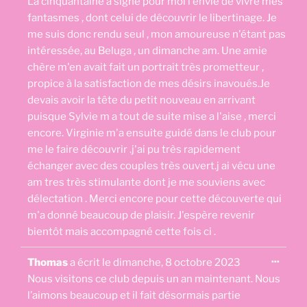
La cinquantaine a signé pour moi l'envie de vivre mes
méta.
fantasmes , dont celui de découvrir le libertinage. Je
me suis donc rendu seul , mon amoureuse n'étant pas
intéressée, au Beluga , un dimanche am. Une amie
chère m'en avait fait un portrait très prometteur ,
propice à la satisfaction de mes désirs inavoués.Je
devais avoir la tête du petit nouveau en arrivant
puisque Sylvie m a tout de suite mise a l'aise , merci
encore. Virginie m'a ensuite guidé dans le club pour
me le faire découvrir .j'ai pu très rapidement
échanger avec des couples très ouvert.j ai vécu une
am tres très stimulante dont je me souviens avec
délectation . Merci encore pour cette découverte qui
m'a donné beaucoup de plaisir. J'espère revenir
bientôt mais accompagné cette fois ci .
Ouvri
...
Thomas
a écrit le
dimanche, 8 octobre 2023
cette
boîte
Nous visitons ce club depuis un an maintenant. Nous
méta.
l’aimons beaucoup et il fait désormais partie