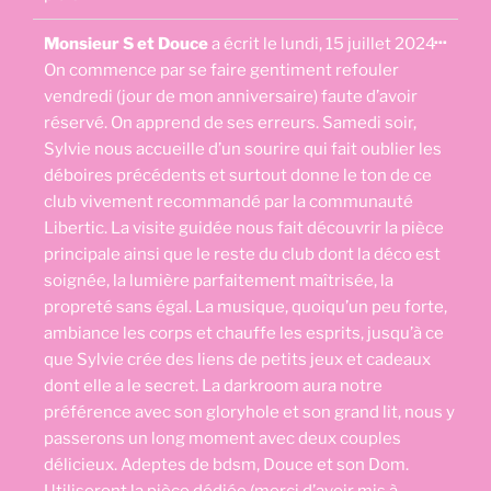
Ouvri
...
Monsieur S et Douce
a écrit le
lundi, 15 juillet 2024
cette
boîte
On commence par se faire gentiment refouler
méta.
vendredi (jour de mon anniversaire) faute d’avoir
réservé. On apprend de ses erreurs. Samedi soir,
Sylvie nous accueille d’un sourire qui fait oublier les
déboires précédents et surtout donne le ton de ce
club vivement recommandé par la communauté
Libertic. La visite guidée nous fait découvrir la pièce
principale ainsi que le reste du club dont la déco est
soignée, la lumière parfaitement maîtrisée, la
propreté sans égal. La musique, quoiqu’un peu forte,
ambiance les corps et chauffe les esprits, jusqu’à ce
que Sylvie crée des liens de petits jeux et cadeaux
dont elle a le secret. La darkroom aura notre
préférence avec son gloryhole et son grand lit, nous y
passerons un long moment avec deux couples
délicieux. Adeptes de bdsm, Douce et son Dom.
Utiliseront la pièce dédiée (merci d’avoir mis à