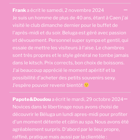
Ouvri
...
Frank
a écrit le
samedi, 2 novembre 2024
cette
boîte
Je suis un homme de plus de 40 ans, étant à Caen j'ai
méta.
visité le club dimanche dernier pour le buffet de
l'après-midi et du soir. Beluga est géré avec passion
et dévouement. Personnel super sympa et gentil, qui
essaie de mettre les visiteurs à l'aise. Le chambres
sont très propres et le style général ne tombe jamais
dans le kitsch. Prix ​​corrects, bon choix de boissons.
J'ai beaucoup apprécié le moment apéritif et la
possibilité d'acheter des petits souvenirs sexy.
J'espère pouvoir revenir bientôt
Ouvri
...
Papote&Doudou
a écrit le
mardi, 29 octobre 2024
cette
boîte
Novices dans le libertinage nous avons choisi de
méta.
découvrir le Béluga un lundi apres-midi pour profiter
d'un moment détente et câlin au spa. Nous avons été
agréablement surpris. D'abord par le lieu: propre,
raffiné, pratique mais aussi par la clientèle :