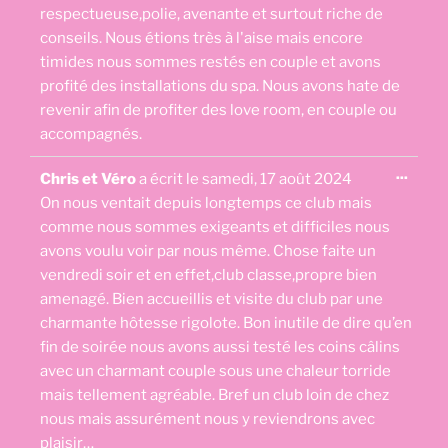
respectueuse,polie, avenante et surtout riche de
conseils. Nous étions très à l'aise mais encore
timides nous sommes restés en couple et avons
profité des installations du spa. Nous avons hate de
revenir afin de profiter des love room, en couple ou
accompagnés.
Ouvri
...
Chris et Véro
a écrit le
samedi, 17 août 2024
cette
boîte
On nous ventait depuis longtemps ce club mais
méta.
comme nous sommes exigeants et difficiles nous
avons voulu voir par nous même. Chose faite un
vendredi soir et en effet,club classe,propre bien
amenagé. Bien accueillis et visite du club par une
charmante hôtesse rigolote. Bon inutile de dire qu’en
fin de soirée nous avons aussi testé les coins câlins
avec un charmant couple sous une chaleur torride
mais tellement agréable. Bref un club loin de chez
nous mais assurément nous y reviendrons avec
plaisir…