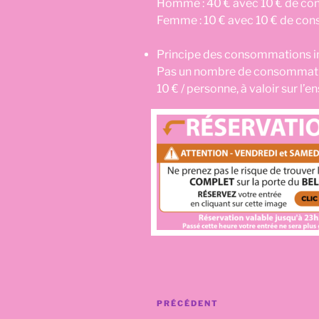
Homme : 40 € avec 10 € de con
Femme : 10 € avec 10 € de con
Principe des consommations in
Pas un nombre de consommatio
10 € / personne, à valoir sur 
Navigation
Article
PRÉCÉDENT