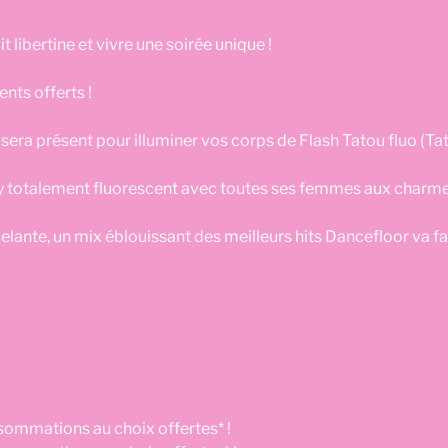
t libertine et vivre une soirée unique !
nts offerts !
 sera présent pour illuminer vos corps de Flash Tatou fluo (
xy totalement fluorescent avec toutes ses femmes aux charmes 
lante, un mix éblouissant des meilleurs hits Dancefloor va faire
sommations au choix offertes* !