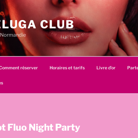
ELUGA CLUB
en Normandie
Comment réserver
Horaires et tarifs
Livre d’or
Part
es
 Fluo Night Party