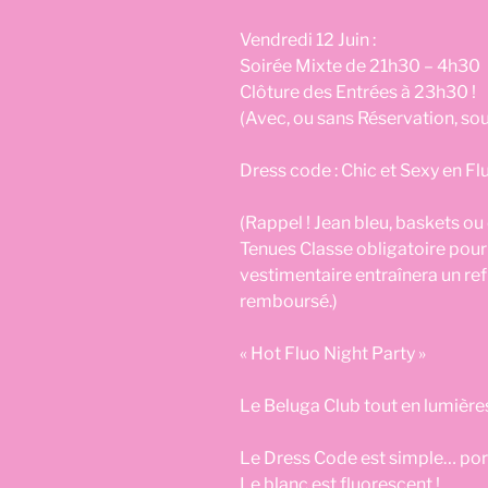
Vendredi 12 Juin :
Soirée Mixte de 21h30 – 4h30
Clôture des Entrées à 23h30 !
(Avec, ou sans Réservation, sou
Dress code : Chic et Sexy en Fl
(Rappel ! Jean bleu, baskets ou
Tenues Classe obligatoire pour
vestimentaire entraînera un ref
remboursé.)
« Hot Fluo Night Party »
Le Beluga Club tout en lumières
Le Dress Code est simple… porte
Le blanc est fluorescent !