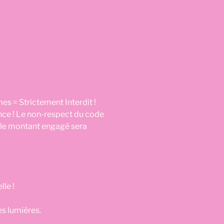
es = Strictement Interdit !
nce ! Le non-respect du code
, le montant engagé sera
le !
es lumières.