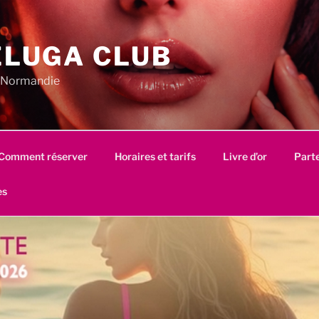
ELUGA CLUB
en Normandie
Comment réserver
Horaires et tarifs
Livre d’or
Part
es