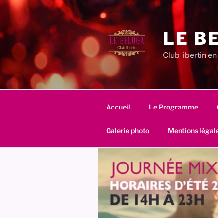
Aller
au
contenu
LE B
principal
Club libertin 
Accueil
Le Programme
Galerie photo
Mentions légal