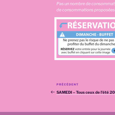
Pas un nombre de consommation
de consommations proposées à
Navigation
Article
PRÉCÉDENT
de
précédent
SAMEDI – Tous ceux de l’été 20
l’article