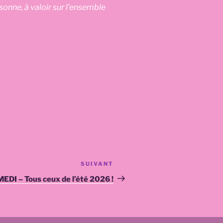
nne, à valoir sur l’ensemble
SUIVANT
Article
suivant
EDI – Tous ceux de l’été 2026 !