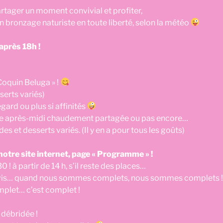
rtager un moment convivial et profiter,
un bronzage naturiste en toute liberté, selon la météo
après 18h !
Coquin Beluga » !
serts variés)
gard ou plus si affinités
e après-midi chaudement partagée ou pas encore…
es et desserts variés. (Il y en a pour tous les goûts)
notre site internet, page « Programme » !
 ! à partir de 14 h, s’il reste des places…
ervis… quand nous sommes complets, nous sommes complets !
omplet… c’est complet !
 débridée !