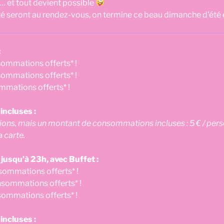
… et tout devient possible
té seront au rendez-vous, on termine ce beau dimanche d’été
:
sommations offerts* !
ommations offerts* !
mmations offerts* !
ncluses :
s, mais un montant de consommations incluses : 5 € / person
 carte.
 jusqu’à 23h, avec Buffet :
sommations offerts* !
sommations offerts* !
sommations offerts* !
ncluses :